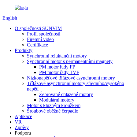
English
O společnosti SUNVIM
Profil společnosti
Firemní video
Certifikace
Produkty
Synchronní reluktanční motory
Synchronní motor s permanentními magnety
PM motor řady FP
PM motor řady TVF
Nízkonapěťové třífázové asynchronní motory
Třífázové asynchronní motory středního/vysokého
napětí
Žebrované chlazené motory
Modulární motory
Motor s kluzným kroužkem
Šroubové oběžné čerpadlo
Aplikace
VR
Zprávy
Podpora