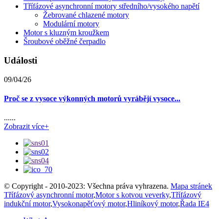
Třífázové asynchronní motory středního/vysokého napětí
Žebrované chlazené motory
Modulární motory
Motor s kluzným kroužkem
Šroubové oběžné čerpadlo
Události
09/04/26
Proč se z vysoce výkonných motorů vyrábějí vysoce...
......
Zobrazit více+
© Copyright - 2010-2023: Všechna práva vyhrazena.
Mapa stránek
Třífázový asynchronní motor
,
Motor s kotvou veverky
,
Třífázový
indukční motor
,
Vysokonapěťový motor
,
Hliníkový motor
,
Řada IE4