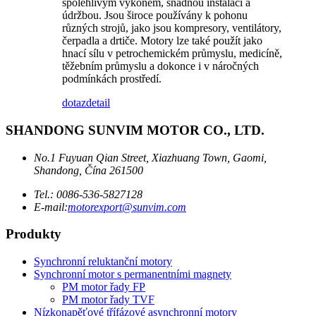
spolehlivým výkonem, snadnou instalací a
údržbou. Jsou široce používány k pohonu
různých strojů, jako jsou kompresory, ventilátory,
čerpadla a drtiče. Motory lze také použít jako
hnací sílu v petrochemickém průmyslu, medicíně,
těžebním průmyslu a dokonce i v náročných
podmínkách prostředí.
dotaz
detail
SHANDONG SUNVIM MOTOR CO., LTD.
No.1 Fuyuan Qian Street, Xiazhuang Town, Gaomi,
Shandong, Čína 261500
Tel.: 0086-536-5827128
E-mail:
motorexport@sunvim.com
Produkty
Synchronní reluktanční motory
Synchronní motor s permanentními magnety
PM motor řady FP
PM motor řady TVF
Nízkonapěťové třífázové asynchronní motory