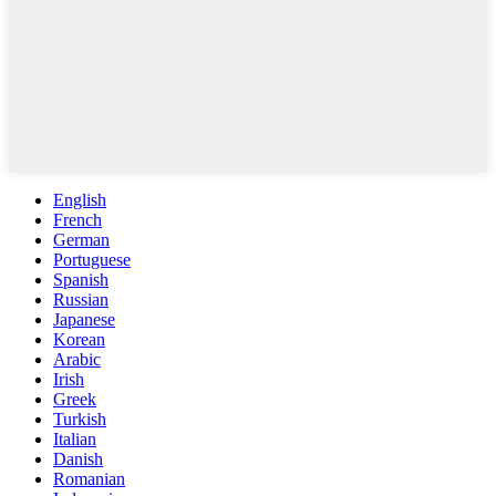
English
French
German
Portuguese
Spanish
Russian
Japanese
Korean
Arabic
Irish
Greek
Turkish
Italian
Danish
Romanian