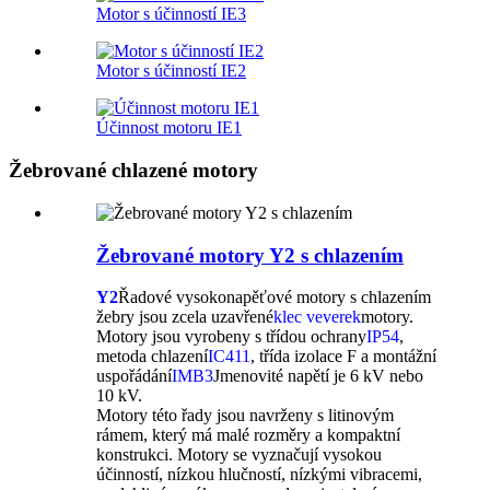
Motor s účinností IE3
Motor s účinností IE2
Účinnost motoru IE1
Žebrované chlazené motory
Žebrované motory Y2 s chlazením
Y2
Řadové vysokonapěťové motory s chlazením
žebry jsou zcela uzavřené
klec veverek
motory.
Motory jsou vyrobeny s třídou ochrany
IP54
,
metoda chlazení
IC411
, třída izolace F a montážní
uspořádání
IMB3
Jmenovité napětí je 6 kV nebo
10 kV.
Motory této řady jsou navrženy s litinovým
rámem, který má malé rozměry a kompaktní
konstrukci. Motory se vyznačují vysokou
účinností, nízkou hlučností, nízkými vibracemi,