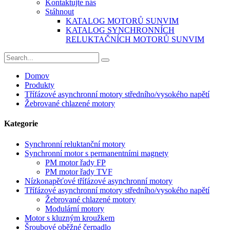
Kontaktujte nás
Stáhnout
KATALOG MOTORŮ SUNVIM
KATALOG SYNCHRONNÍCH
RELUKTAČNÍCH MOTORŮ SUNVIM
Domov
Produkty
Třífázové asynchronní motory středního/vysokého napětí
Žebrované chlazené motory
Kategorie
Synchronní reluktanční motory
Synchronní motor s permanentními magnety
PM motor řady FP
PM motor řady TVF
Nízkonapěťové třífázové asynchronní motory
Třífázové asynchronní motory středního/vysokého napětí
Žebrované chlazené motory
Modulární motory
Motor s kluzným kroužkem
Šroubové oběžné čerpadlo